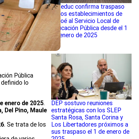
Mineduc confirma traspaso
de los establecimientos de
Chiloé al Servicio Local de
Educación Pública desde el 1
de enero de 2025
ación Pública
definido lo
de enero de 2025
.
DEP sostuvo reuniones
, Del Pino, Maule
estratégicas con los SLEP
Santa Rosa, Santa Corina y
26
. Se trata de los
Los Libertadores próximos a
sus traspaso el 1 de enero de
iera de varios
2025