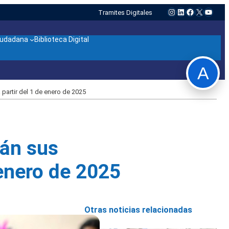
Instagram
LinkedIn
Facebook
X
YouTu
Tramites Digitales
ciudadana
Biblioteca Digital
A
partir del 1 de enero de 2025
rán sus
 enero de 2025
Otras noticias relacionadas