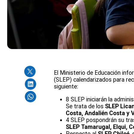
El Ministerio de Educación inf
(SLEP) calendarizados para recib
siguiente:
8 SLEP iniciarán la admini
Se trata de los
SLEP
Lican
Costa, Andalién Costa y V
4 SLEP pospondrán su tra
SLEP
Tamarugal, Elqui, 
Respecto al
SLEP Chiloé
,