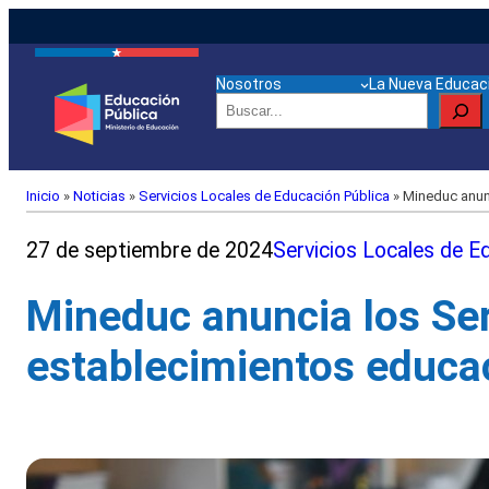
Nosotros
La Nueva Educaci
Buscar
Inicio
»
Noticias
»
Servicios Locales de Educación Pública
»
Mineduc anunc
27 de septiembre de 2024
Servicios Locales de E
Mineduc anuncia los Ser
establecimientos educac