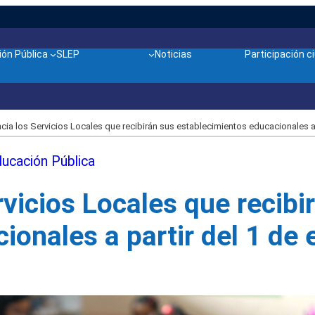
ón Pública
SLEP
Noticias
Participación 
ia los Servicios Locales que recibirán sus establecimientos educacionales a 
ducación Pública
vicios Locales que recibi
ionales a partir del 1 de