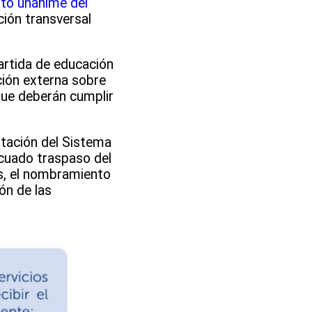
to unánime del
ión transversal
artida de educación
ción externa sobre
que deberán cumplir
ntación del Sistema
ecuado traspaso del
as, el nombramiento
ión de las