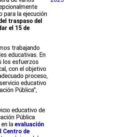
cepcionalmente
o para la ejecución
del traspaso del
ar el 15 de
tamos trabajando
es educativas. En
s los esfuerzos
al, con el objetivo
n adecuado proceso,
servicio educativo
ción Pública”,
icio educativo de
cación Pública
 en la
evaluación
l Centro de