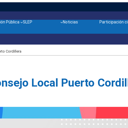
ón Pública
SLEP
Noticias
Participación 
to Cordillera
sejo Local Puerto Cordil