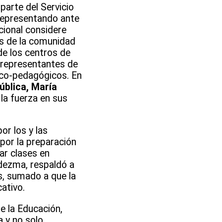
arte del Servicio
 representando ante
cional considere
s de la comunidad
e los centros de
 representantes de
nico-pedagógicos. En
ública, María
la fuerza en sus
or los y las
por la preparación
ar clases en
dezma, respaldó a
s, sumado a que la
ativo.
e la Educación,
a y no solo