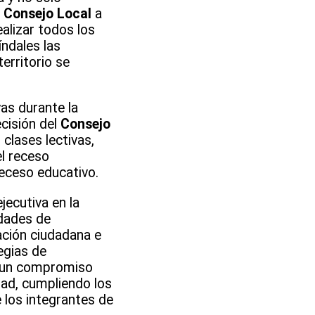
l
Consejo Local
a
alizar todos los
índales las
erritorio se
as durante la
ecisión del
Consejo
lases lectivas,
el receso
eceso educativo.
ecutiva en la
idades de
ación ciudadana e
egias de
Es un compromiso
dad, cumpliendo los
 los integrantes de