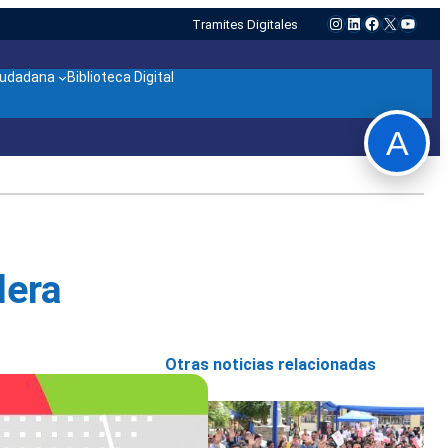
Instagram
LinkedIn
Facebook
X
YouTu
Tramites Digitales
ciudadana
Biblioteca Digital
A
lera
Otras noticias relacionadas