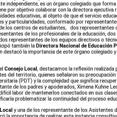
te independiente, es un órgano colegiado que forma p
iene por objetivo colaborar con la directora ejecutiva
idades educativas, al objeto de que el servicio educa
 y particularidades, conformado por representante
de los centros de estudiantes, dos representantes d
sentantes de los profesionales de la educación, dos
 dos representantes de los equipos directivos o téc
ticipó también la
Directora Nacional de Educación P
en destacó la importancia de este órgano colegiado y 
el
Consejo Local
, destacamos la reflexión realizada p
es del territorio, quienes señalaron su preocupación 
ersitaria (PDT) y la complejidad que significa recuper
ntante de los padres y apoderados, Ximena Kuhne Le
difícil labor de mantenerlos conectados en sus clase
ificaría problematizar la continuidad del proceso educ
 Local
y una de los representante de los Asistentes d
có la importancia de realizar esta instancia consultiv