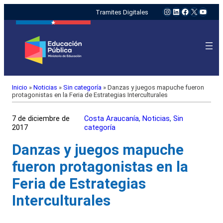
Instagram
LinkedIn
Facebook
X
YouTu
Tramites Digitales
Inicio
»
Noticias
»
Sin categoría
»
Danzas y juegos mapuche fueron
protagonistas en la Feria de Estrategias Interculturales
7 de diciembre de
Costa Araucanía
, 
Noticias
, 
Sin
2017
categoría
Danzas y juegos mapuche
fueron protagonistas en la
Feria de Estrategias
Interculturales