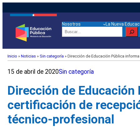
Nosotros
La Nueva Educaci
Buscar
Inicio
»
Noticias
»
Sin categoría
»
Dirección de Educación Pública informa 
15 de abril de 2020
Sin categoría
Dirección de Educación 
certificación de recepc
técnico-profesional