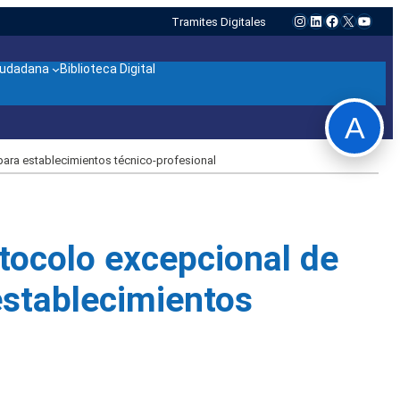
Instagram
LinkedIn
Facebook
X
YouTu
Tramites Digitales
ciudadana
Biblioteca Digital
A
para establecimientos técnico-profesional
tocolo excepcional de
establecimientos