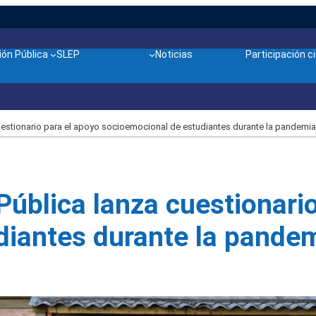
ón Pública
SLEP
Noticias
Participación 
uestionario para el apoyo socioemocional de estudiantes durante la pandemia
Pública lanza cuestionari
diantes durante la pande