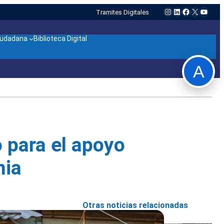
Instagram
LinkedIn
Facebook
X
YouTu
Tramites Digitales
ciudadana
Biblioteca Digital
A
o para el apoyo
mia
Otras noticias relacionadas