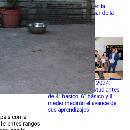
socioemocionales en la
pandemia en Webinar de la
Educación Pública
Comienza el Simce 2024:
cerca de 800 mil estudiantes
de 4° básico, 6° básico y II
medio medirán el avance de
sus aprendizajes
país con la
iferentes rangos