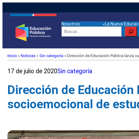
Nosotros
La Nueva Educaci
Buscar
Inicio
»
Noticias
»
Sin categoría
»
Dirección de Educación Pública lanza c
17 de julio de 2020
Sin categoría
Dirección de Educación 
socioemocional de estu