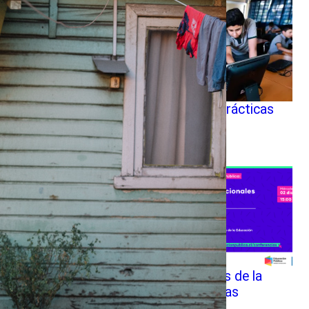
Lanzamiento «50 prácticas
socioemocionales»
Doctora en Ciencias de la
Educación aborda las
experiencias