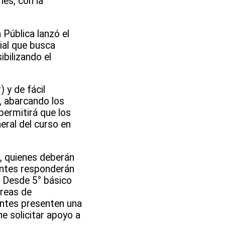
nes, con la
 Pública lanzó el
ial que busca
bilizando el
 y de fácil
s, abarcando los
permitirá que los
eral del curso en
, quienes deberán
iantes responderán
. Desde 5° básico
áreas de
antes presenten una
e solicitar apoyo a