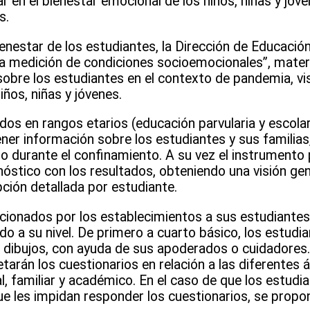
ar en el bienestar emocional de los niños, niñas y jóve
s.
bienestar de los estudiantes, la Dirección de Educación
a medición de condiciones socioemocionales”, mater
obre los estudiantes en el contexto de pandemia, visi
ños, niñas y jóvenes.
dos en rangos etarios (educación parvularia y escolar)
tener información sobre los estudiantes y sus familia
o durante el confinamiento. A su vez el instrumento 
stico con los resultados, obteniendo una visión gen
ción detallada por estudiante.
cionados por los establecimientos a sus estudiantes
o a su nivel. De primero a cuarto básico, los estud
a dibujos, con ayuda de sus apoderados o cuidadores
arán los cuestionarios en relación a las diferentes 
, familiar y académico. En el caso de que los estudi
ue les impidan responder los cuestionarios, se propon