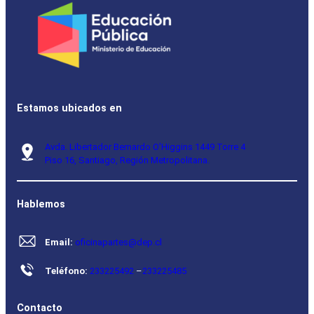
Estamos ubicados en
Avda. Libertador Bernardo O’Higgins 1449 Torre 4
Piso 16, Santiago, Región Metropolitana.
Hablemos
Email:
oficinapartes@dep.cl
Teléfono:
233225492
–
233225485
Contacto