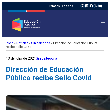
Instagram
LinkedIn
Facebook
X
YouTu
Tramites Digitales
Inicio
»
Noticias
»
Sin categoría
»
Dirección de Educación Pública
recibe Sello Covid
13 de julio de 2021
Sin categoría
Dirección de Educación
Pública recibe Sello Covid