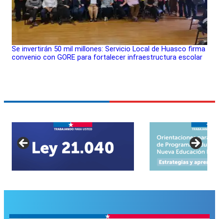
Se invertirán 50 mil millones: Servicio Local de Huasco firma
convenio con GORE para fortalecer infraestructura escolar