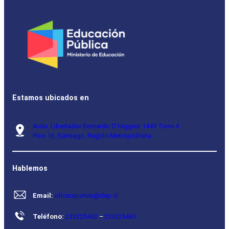
Estamos ubicados en
Avda. Libertador Bernardo O’Higgins 1449 Torre 4
Piso 16, Santiago, Región Metropolitana.
Hablemos
Email:
oficinapartes@dep.cl
Teléfono:
233225492
–
233225485