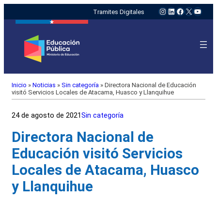
Instagram
LinkedIn
Facebook
X
YouTu
Tramites Digitales
Inicio
»
Noticias
»
Sin categoría
»
Directora Nacional de Educación
visitó Servicios Locales de Atacama, Huasco y Llanquihue
24 de agosto de 2021
Sin categoría
Directora Nacional de
Educación visitó Servicios
Locales de Atacama, Huasco
y Llanquihue