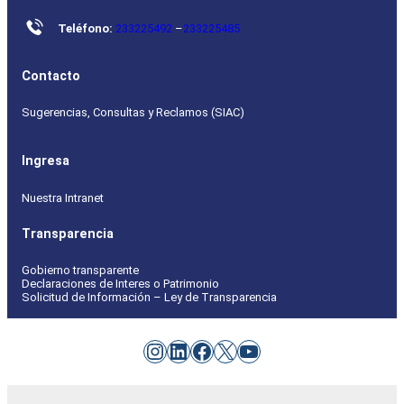
Teléfono:
233225492
–
233225485
Contacto
Sugerencias, Consultas y Reclamos (SIAC)
Ingresa
Nuestra Intranet
Transparencia
Gobierno transparente
Declaraciones de Interes o Patrimonio
Solicitud de Información – Ley de Transparencia
Instagram
LinkedIn
Facebook
X
YouTube