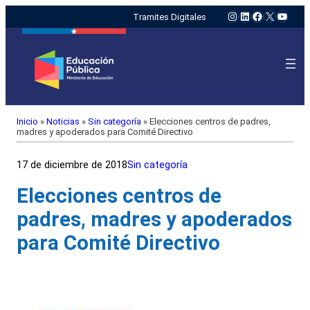
Instagram
LinkedIn
Facebook
X
YouTu
Tramites Digitales
Inicio
»
Noticias
»
Sin categoría
»
Elecciones centros de padres,
madres y apoderados para Comité Directivo
17 de diciembre de 2018
Sin categoría
Elecciones centros de
padres, madres y apoderados
para Comité Directivo