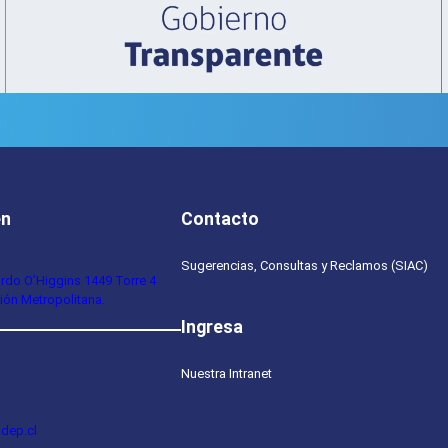
en
Contacto
Sugerencias, Consultas y Reclamos (SIAC)
ardo O’Higgins 1449 Torre 4
ión Metropolitana.
Ingresa
Nuestra Intranet
dep.cl