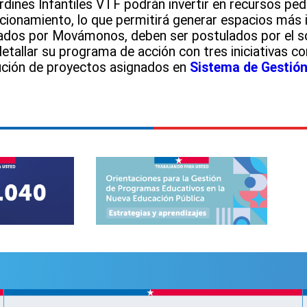
rdines Infantiles VTF podrán invertir en recursos pe
cionamiento, lo que permitirá generar espacios más i
iados por Movámonos, deben ser postulados por el s
detallar su programa de acción con tres iniciativas 
cución de proyectos asignados en
Sistema de Gestión