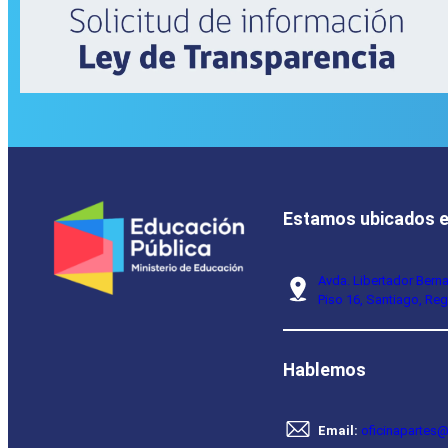
Estamos ubicados 
Avda. Libertador Bern
Piso 16, Santiago, Reg
Hablemos
Email:
oficinapartes@