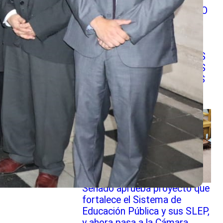
GOBIERNO ANUNCIA FONDO
DE $100 MIL MILLONES
PARA REPARAR
ESTABLECIMIENTOS
EDUCACIONALES PÚBLICOS
E INVITA A SOSTENEDORES
A PRESENTAR PROYECTOS
Senado aprueba proyecto que
fortalece el Sistema de
Educación Pública y sus SLEP,
y ahora pasa a la Cámara