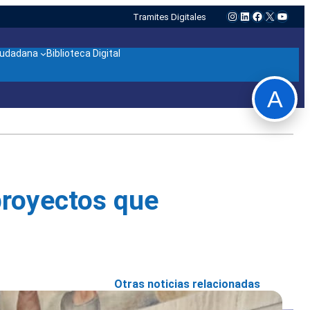
Instagram
LinkedIn
Facebook
X
YouTu
Tramites Digitales
ciudadana
Biblioteca Digital
A
proyectos que
Otras noticias relacionadas