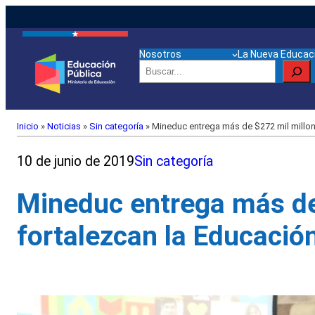
Nosotros
La Nueva Educaci
Buscar
Inicio
»
Noticias
»
Sin categoría
»
Mineduc entrega más de $272 mil millon
10 de junio de 2019
Sin categoría
Mineduc entrega más de
fortalezcan la Educació