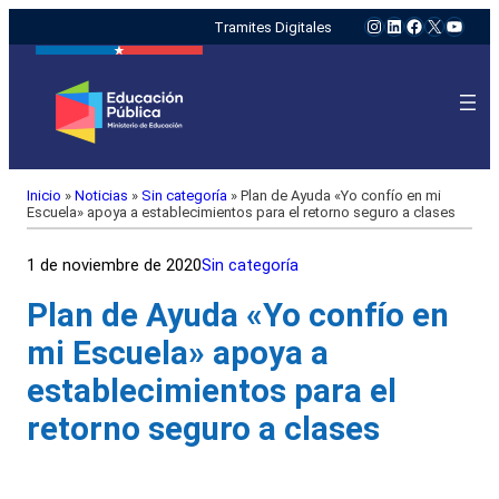
Instagram
LinkedIn
Facebook
X
YouTu
Tramites Digitales
Inicio
»
Noticias
»
Sin categoría
»
Plan de Ayuda «Yo confío en mi
Escuela» apoya a establecimientos para el retorno seguro a clases
1 de noviembre de 2020
Sin categoría
Plan de Ayuda «Yo confío en
mi Escuela» apoya a
establecimientos para el
retorno seguro a clases