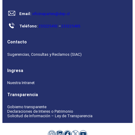
Email:
oficinapartes@dep.cl
Teléfono:
233225492
–
233225485
Contacto
Sugerencias, Consultas y Reclamos (SIAC)
Ingresa
Nuestra Intranet
Transparencia
Gobierno transparente
Declaraciones de Interes o Patrimonio
Solicitud de Información – Ley de Transparencia
Instagram
LinkedIn
Facebook
X
YouTube