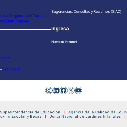
Sugerencias, Consultas y Reclamos (SIAC)
ardo O’Higgins 1449 Torre 4
ión Metropolitana.
Ingresa
Nuestra Intranet
dep.cl
–
233225485
Instagram
LinkedIn
Facebook
X
YouTube
Superintendencia de Educación
Agencia de la Calidad de Educ
uxilio Escolar y Becas
Junta Nacional de Jardines Infantiles