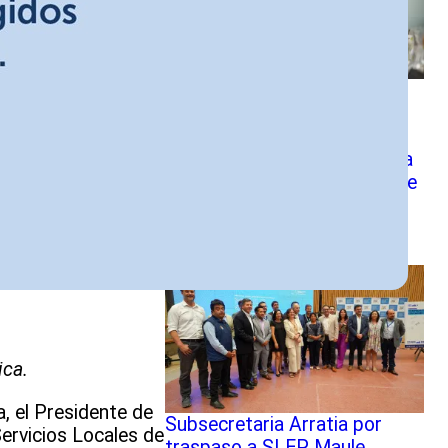
DEP sostuvo reuniones
estratégicas con los SLEP
Santa Rosa, Santa Corina y
Los Libertadores próximos a
sus traspaso el 1 de enero de
2025
ica.
, el Presidente de
Subsecretaria Arratia por
Servicios Locales de
traspaso a SLEP Maule