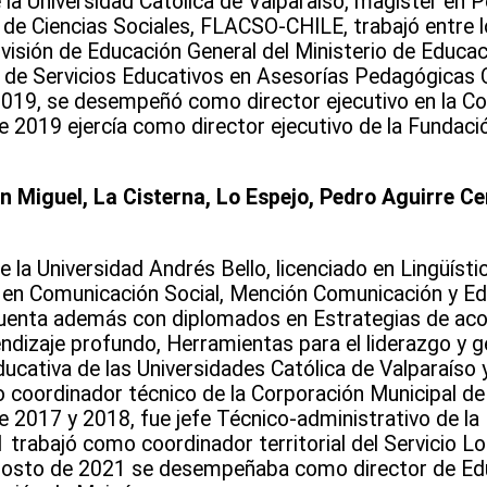
 la Universidad Católica de Valparaíso, magíster en P
 de Ciencias Sociales, FLACSO-CHILE, trabajó entre 
visión de Educación General del Ministerio de Educac
de Servicios Educativos en Asesorías Pedagógicas Ch
2019, se desempeñó como director ejecutivo en la Co
e 2019 ejercía como director ejecutivo de la Fundaci
n Miguel, La Cisterna, Lo Espejo, Pedro Aguirre C
la Universidad Andrés Bello, licenciado en Lingüístic
r en Comunicación Social, Mención Comunicación y Edu
. Cuenta además con diplomados en Estrategias de a
ndizaje profundo, Herramientas para el liderazgo y g
cativa de las Universidades Católica de Valparaíso y 
 coordinador técnico de la Corporación Municipal de 
 2017 y 2018, fue jefe Técnico-administrativo de la
 trabajó como coordinador territorial del Servicio L
gosto de 2021 se desempeñaba como director de Edu