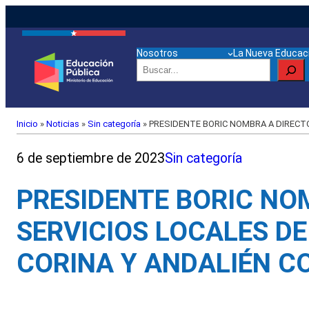
Nosotros
La Nueva Educaci
Buscar
Inicio
»
Noticias
»
Sin categoría
»
PRESIDENTE BORIC NOMBRA A DIRECTO
6 de septiembre de 2023
Sin categoría
PRESIDENTE BORIC NO
SERVICIOS LOCALES D
CORINA Y ANDALIÉN C