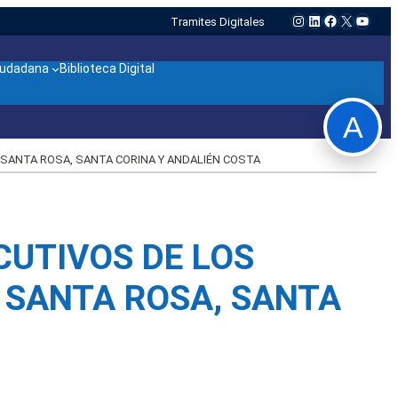
Instagram
LinkedIn
Facebook
X
YouTu
Tramites Digitales
ciudadana
Biblioteca Digital
A
 SANTA ROSA, SANTA CORINA Y ANDALIÉN COSTA
CUTIVOS DE LOS
E SANTA ROSA, SANTA