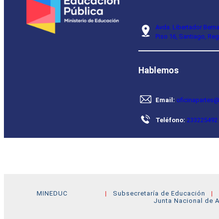
Avda. Libertador Bern
Piso 16, Santiago, Reg
Hablemos
Email:
oficinapartes@
Teléfono:
233225492
MINEDUC
Subsecretaría de Educación
Junta Nacional de A