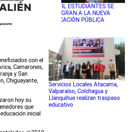
49 MIL ESTUDIANTES SE
INTEGRAN A LA NUEVA
EDUCACIÓN PÚBLICA
neficiados con el
Arica, Camarones,
ranja y San
n, Chiguayante,
Servicios Locales Atacama,
Valparaíso, Colchagua y
Llanquihue realizan traspaso
izaron hoy su
educativo
tenedores que
educación inicial