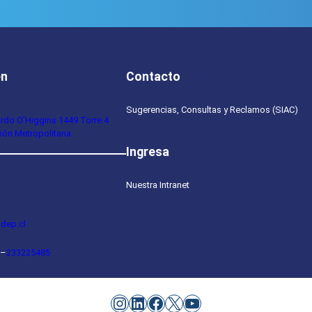
en
Contacto
Sugerencias, Consultas y Reclamos (SIAC)
ardo O’Higgins 1449 Torre 4
ión Metropolitana.
Ingresa
Nuestra Intranet
dep.cl
–
233225485
Instagram
LinkedIn
Facebook
X
YouTube