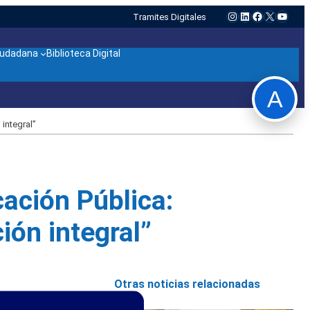
Instagram
LinkedIn
Facebook
X
YouTu
Tramites Digitales
ciudadana
Biblioteca Digital
A
integral”
ación Pública:
ión integral”
Otras noticias relacionadas