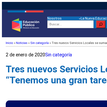
Nosotros
La Nueva Educaci
Buscar
Inicio
»
Noticias
»
Sin categoría
»
Tres nuevos Servicios Locales se suman 
2 de enero de 2020
Sin categoría
Tres nuevos Servicios L
“Tenemos una gran tarea