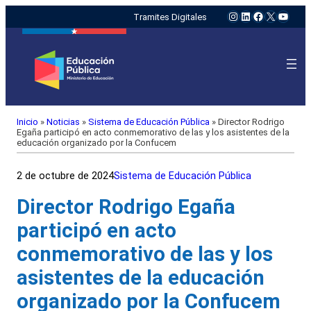
Instagram
LinkedIn
Facebook
X
YouTu
Tramites Digitales
Inicio
»
Noticias
»
Sistema de Educación Pública
»
Director Rodrigo
Egaña participó en acto conmemorativo de las y los asistentes de la
educación organizado por la Confucem
2 de octubre de 2024
Sistema de Educación Pública
Director Rodrigo Egaña
participó en acto
conmemorativo de las y los
asistentes de la educación
organizado por la Confucem