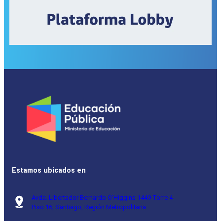
Estamos ubicados en
Avda. Libertador Bernardo O’Higgins 1449 Torre 4
Piso 16, Santiago, Región Metropolitana.