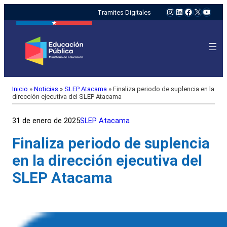
Instagram
LinkedIn
Facebook
X
YouTu
Tramites Digitales
Inicio
»
Noticias
»
SLEP Atacama
»
Finaliza periodo de suplencia en la
dirección ejecutiva del SLEP Atacama
31 de enero de 2025
SLEP Atacama
Finaliza periodo de suplencia
en la dirección ejecutiva del
SLEP Atacama