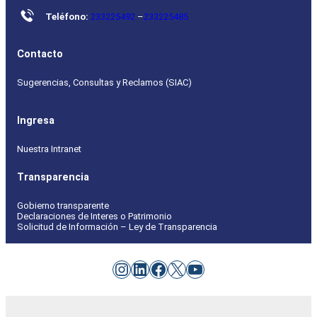
Teléfono:
233225492
–
233225485
Contacto
Sugerencias, Consultas y Reclamos (SIAC)
Ingresa
Nuestra Intranet
Transparencia
Gobierno transparente
Declaraciones de Interes o Patrimonio
Solicitud de Información – Ley de Transparencia
Instagram
LinkedIn
Facebook
X
YouTube