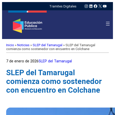
Instagram
LinkedIn
Facebook
X
YouTu
Tramites Digitales
Inicio
»
Noticias
»
SLEP del Tamarugal
»
SLEP del Tamarugal
comienza como sostenedor con encuentro en Colchane
7 de enero de 2026
SLEP del Tamarugal
SLEP del Tamarugal
comienza como sostenedor
con encuentro en Colchane