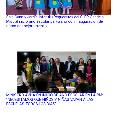
Sala Cuna y Jardín Infantil «Pequearte» del SLEP Gabriela
Mistral inició año escolar parvulario con inauguración de
obras de mejoramiento
MINISTRO ÁVILA EN INICIO DE AÑO ESCOLAR EN LA RM:
“NECESITAMOS QUE NIÑOS Y NIÑAS VAYAN A LAS
ESCUELAS TODOS LOS DÍAS”