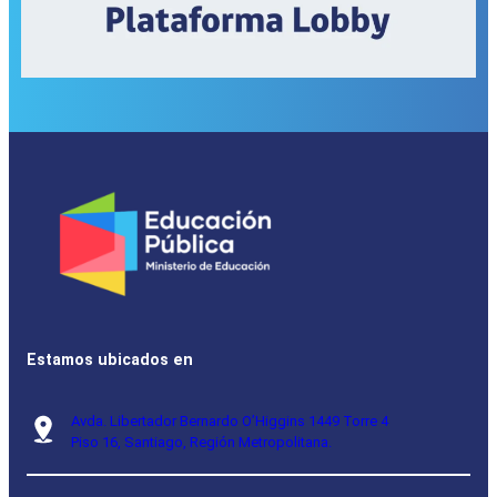
Estamos ubicados en
Avda. Libertador Bernardo O’Higgins 1449 Torre 4
Piso 16, Santiago, Región Metropolitana.