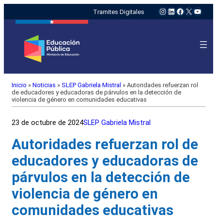
Instagram
LinkedIn
Facebook
X
YouTu
Tramites Digitales
Inicio
»
Noticias
»
SLEP Gabriela Mistral
»
Autoridades refuerzan rol
de educadores y educadoras de párvulos en la detección de
violencia de género en comunidades educativas
23 de octubre de 2024
SLEP Gabriela Mistral
Autoridades refuerzan rol de
educadores y educadoras de
párvulos en la detección de
violencia de género en
comunidades educativas