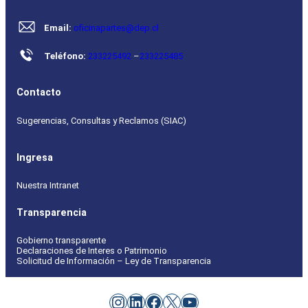
Email:
oficinapartes@dep.cl
Teléfono:
233225492
–
233225485
Contacto
Sugerencias, Consultas y Reclamos (SIAC)
Ingresa
Nuestra Intranet
Transparencia
Gobierno transparente
Declaraciones de Interes o Patrimonio
Solicitud de Información – Ley de Transparencia
Instagram
LinkedIn
Facebook
X
YouTube