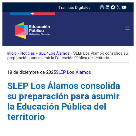
Instagram
LinkedIn
Facebook
X
YouTu
Tramites Digitales
Inicio
»
Noticias
»
SLEP Los Álamos
»
SLEP Los Álamos consolida su
preparación para asumir la Educación Pública del territorio
18 de diciembre de 2025
SLEP Los Álamos
SLEP Los Álamos consolida
su preparación para asumir
la Educación Pública del
territorio