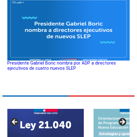
Presidente Gabriel Boric nombra por ADP a directores
ejecutivos de cuatro nuevos SLEP