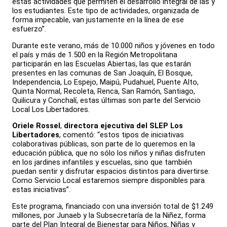
estas actividades que permiten el desarrollo integral de las y
los estudiantes. Este tipo de actividades, organizada de
forma impecable, van justamente en la línea de ese
esfuerzo”.
Durante este verano, más de 10.000 niños y jóvenes en todo
el país y más de 1.500 en la Región Metropolitana
participarán en las Escuelas Abiertas, las que estarán
presentes en las comunas de San Joaquín, El Bosque,
Independencia, Lo Espejo, Maipú, Pudahuel, Puente Alto,
Quinta Normal, Recoleta, Renca, San Ramón, Santiago,
Quilicura y Conchalí, estas últimas son parte del Servicio
Local Los Libertadores.
Oriele Rossel
,
directora ejecutiva del SLEP Los
Libertadores
, comentó: “estos tipos de iniciativas
colaborativas públicas, son parte de lo queremos en la
educación pública, que no sólo los niños y niñas disfruten
en los jardines infantiles y escuelas, sino que también
puedan sentir y disfrutar espacios distintos para divertirse.
Como Servicio Local estaremos siempre disponibles para
estas iniciativas”.
Este programa, financiado con una inversión total de $1.249
millones, por Junaeb y la Subsecretaría de la Niñez, forma
parte del Plan Integral de Bienestar para Niños, Niñas y