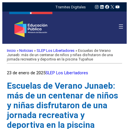
Instagram
LinkedIn
Facebook
X
YouTu
Tramites Digitales
Inicio
»
Noticias
»
SLEP Los Libertadores
»
Escuelas de Verano
Junaeb: más de un centenar de niños y niñas disfrutaron de una
jornada recreativa y deportiva en la piscina Tupahue
23 de enero de 2025
SLEP Los Libertadores
Escuelas de Verano Junaeb:
más de un centenar de niños
y niñas disfrutaron de una
jornada recreativa y
deportiva en la piscina