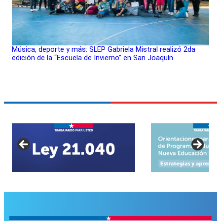
Música, deporte y más: SLEP Gabriela Mistral realizó 2da
edición de la “Escuela de Invierno” en San Joaquín