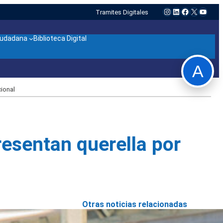
Instagram
LinkedIn
Facebook
X
YouTu
Tramites Digitales
ciudadana
Biblioteca Digital
A
cional
esentan querella por
Otras noticias relacionadas