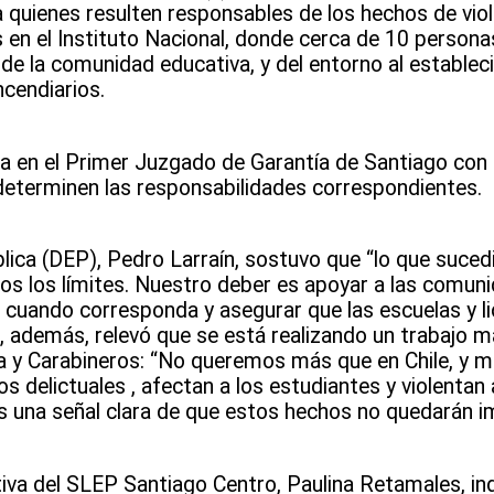
 quienes resulten responsables de los hechos de viol
es en el Instituto Nacional, donde cerca de 10 perso
 de la comunidad educativa, y del entorno al establec
ncendiarios.
da en el Primer Juzgado de Garantía de Santiago con 
 determinen las responsabilidades correspondientes.
blica (DEP), Pedro Larraín, sostuvo que “lo que sucedi
os los límites. Nuestro deber es apoyar a las comun
s cuando corresponda y asegurar que las escuelas y l
n, además, relevó que se está realizando un trabajo
ía y Carabineros: “No queremos más que en Chile, y m
os delictuales , afectan a los estudiantes y violentan
es una señal clara de que estos hechos no quedarán i
utiva del SLEP Santiago Centro, Paulina Retamales, ind