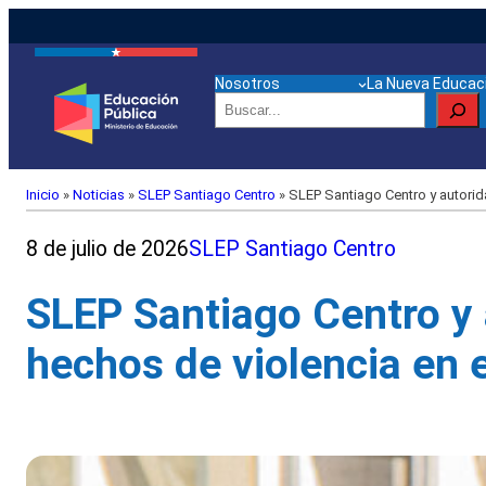
Nosotros
La Nueva Educaci
Buscar
Inicio
»
Noticias
»
SLEP Santiago Centro
»
SLEP Santiago Centro y autorida
8 de julio de 2026
SLEP Santiago Centro
SLEP Santiago Centro y 
hechos de violencia en e