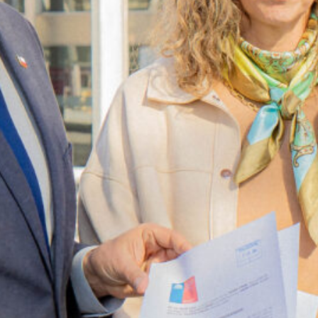
Pública participó en
«Encuentro por la Lectura» de
SLEP Santa Corina
SLEP Santiago Centro expone
en Comisión de Educación del
Senado