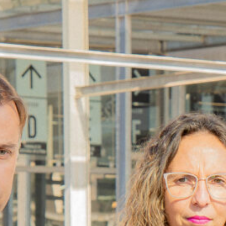
Director (s) Pedro Larraín fue
parte del Día de la Actividad
Física en Escuela Capitán
Ávalos del SLEP Del Pino
Director (s) de Educación