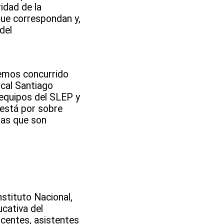
idad de la
que correspondan y,
del
hemos concurrido
ocal Santiago
 equipos del SLEP y
 está por sobre
nas que son
nstituto Nacional,
cativa del
centes, asistentes