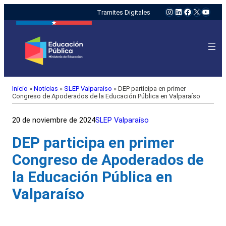
Instagram
LinkedIn
Facebook
X
YouTu
Tramites Digitales
Inicio
»
Noticias
»
SLEP Valparaíso
»
DEP participa en primer
Congreso de Apoderados de la Educación Pública en Valparaíso
20 de noviembre de 2024
SLEP Valparaíso
DEP participa en primer
Congreso de Apoderados de
la Educación Pública en
Valparaíso