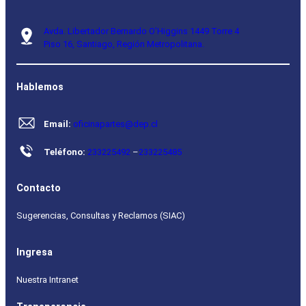
Avda. Libertador Bernardo O’Higgins 1449 Torre 4
Piso 16, Santiago, Región Metropolitana.
Hablemos
Email:
oficinapartes@dep.cl
Teléfono:
233225492
–
233225485
Contacto
Sugerencias, Consultas y Reclamos (SIAC)
Ingresa
Nuestra Intranet