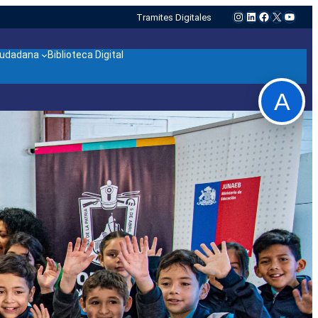
Instagram
LinkedIn
Facebook
X
YouTu
Tramites Digitales
ciudadana
Biblioteca Digital
A