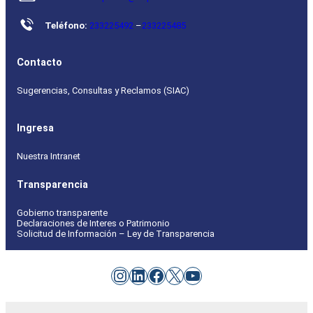
Teléfono:
233225492
–
233225485
Contacto
Sugerencias, Consultas y Reclamos (SIAC)
Ingresa
Nuestra Intranet
Transparencia
Gobierno transparente
Declaraciones de Interes o Patrimonio
Solicitud de Información – Ley de Transparencia
Instagram
LinkedIn
Facebook
X
YouTube