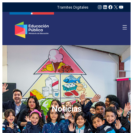
Instagram
LinkedIn
Facebook
X
YouTu
Tramites Digitales
Noticias