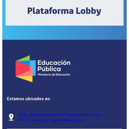
Estamos ubicados en
Avda. Libertador Bernardo O’Higgins 1449 Torre 4
Piso 16, Santiago, Región Metropolitana.