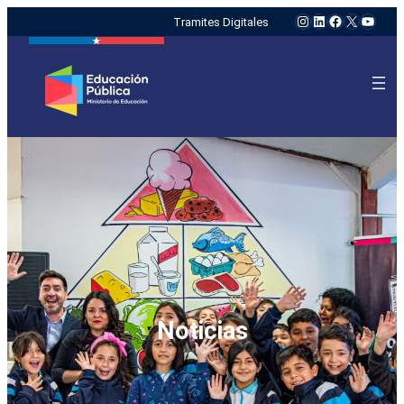
Instagram
LinkedIn
Facebook
X
YouTu
Tramites Digitales
Noticias