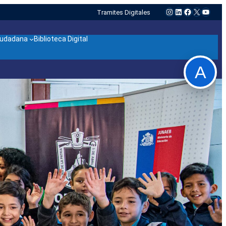
Instagram
LinkedIn
Facebook
X
YouTu
Tramites Digitales
ciudadana
Biblioteca Digital
A