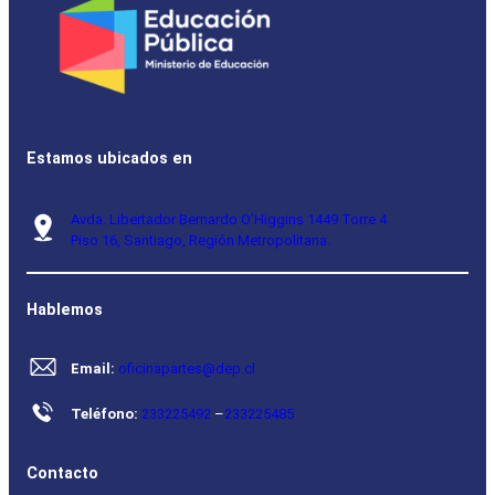
Estamos ubicados en
Avda. Libertador Bernardo O’Higgins 1449 Torre 4
Piso 16, Santiago, Región Metropolitana.
Hablemos
Email:
oficinapartes@dep.cl
Teléfono:
233225492
–
233225485
Contacto