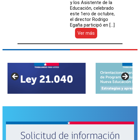
y los Asistente de la
Educación, celebrado
este 1ero de octubre,
el director Rodrigo
Egaña participó en […]
:
Ver más
Director
Rodrigo
Egaña
destacó
rol
de
las
y
los
Asistentes
de
la
Educación
en
su
día