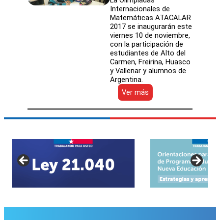
La Olimpiadas
Internacionales de
Matemáticas ATACALAR
2017 se inaugurarán este
viernes 10 de noviembre,
con la participación de
estudiantes de Alto del
Carmen, Freirina, Huasco
y Vallenar y alumnos de
Argentina.
:
Ver más
Estudiantes
de
colegios
públicos
de
Huasco
participan
en
competencia
internacional