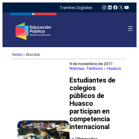
Instagram
LinkedIn
Facebook
X
YouTu
Tramites Digitales
Inicio
»
Atacalar
9 de noviembre de 2017
Noticias
, 
Territorio – Huasco
Estudiantes de
colegios
públicos de
Huasco
participan en
competencia
internacional