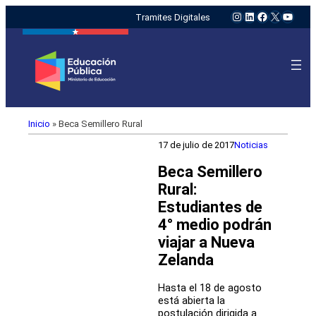
Instagram
LinkedIn
Facebook
X
YouTu
Tramites Digitales
Inicio
»
Beca Semillero Rural
17 de julio de 2017
Noticias
Beca Semillero
Rural:
Estudiantes de
4° medio podrán
viajar a Nueva
Zelanda
Hasta el 18 de agosto
está abierta la
postulación dirigida a