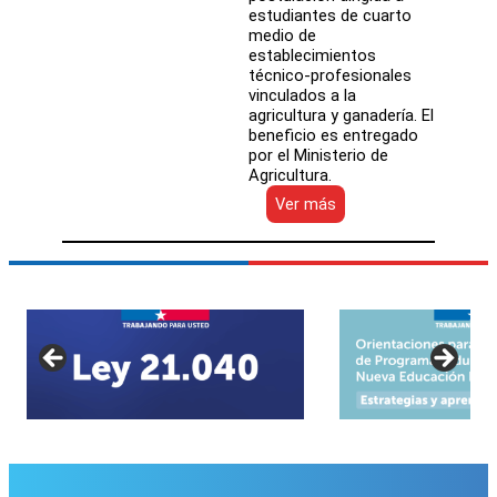
estudiantes de cuarto
medio de
establecimientos
técnico-profesionales
vinculados a la
agricultura y ganadería. El
beneficio es entregado
por el Ministerio de
Agricultura.
:
Ver más
Beca
Semillero
Rural:
Estudiantes
de
4°
medio
podrán
viajar
a
Nueva
Zelanda