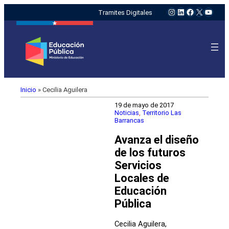
Instagram
LinkedIn
Facebook
X
YouTu
Tramites Digitales
Inicio
»
Cecilia Aguilera
19 de mayo de 2017
Noticias
, 
Territorio Las
Barrancas
Avanza el diseño
de los futuros
Servicios
Locales de
Educación
Pública
Cecilia Aguilera,