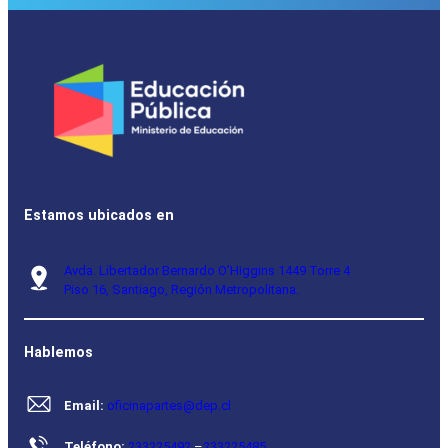
Estamos ubicados en
Avda. Libertador Bernardo O’Higgins 1449 Torre 4
Piso 16, Santiago, Región Metropolitana.
Hablemos
Email:
oficinapartes@dep.cl
Teléfono:
233225492
–
233225485