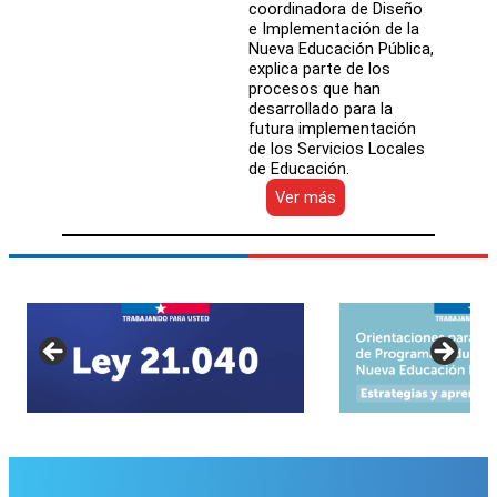
coordinadora de Diseño
e Implementación de la
Nueva Educación Pública,
explica parte de los
procesos que han
desarrollado para la
futura implementación
de los Servicios Locales
de Educación.
:
Ver más
Avanza
el
diseño
de
los
futuros
Servicios
Locales
de
Educación
Pública