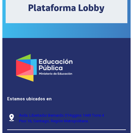
Estamos ubicados en
Avda. Libertador Bernardo O’Higgins 1449 Torre 4
Piso 16, Santiago, Región Metropolitana.