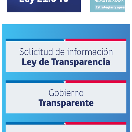
centros
de
alumnos
de
Huasco