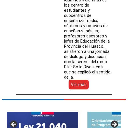
Alumnos y alumnas de
los centro de
estudiantes y
subcentros de
enseñanza media,
séptimos y octavos de
enseñanza básica,
profesores asesores y
jefes de Educación de la
Provincia del Huasco,
asistieron a una jornada
de diálogo y discusión
con la seremi del ramo
Pilar Soto Rivas, en la
que se explicó el sentido
de la…
:
Ver más
Seremi
de
Educación
de
Atacama
se
reunió
con