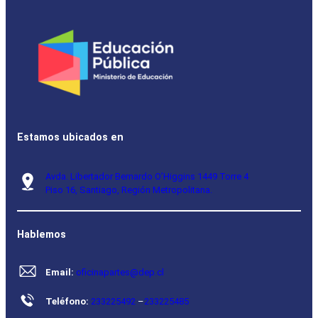
Estamos ubicados en
Avda. Libertador Bernardo O’Higgins 1449 Torre 4
Piso 16, Santiago, Región Metropolitana.
Hablemos
Email:
oficinapartes@dep.cl
Teléfono:
233225492
–
233225485