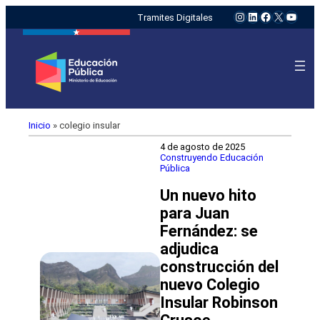
Instagram
LinkedIn
Facebook
X
YouTu
Tramites Digitales
Inicio
»
colegio insular
4 de agosto de 2025
Construyendo Educación
Pública
Un nuevo hito
para Juan
Fernández: se
adjudica
construcción del
nuevo Colegio
Insular Robinson