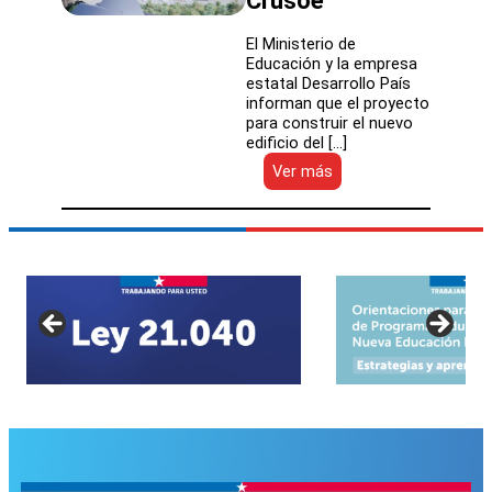
Crusoe
El Ministerio de
Educación y la empresa
estatal Desarrollo País
informan que el proyecto
para construir el nuevo
edificio del […]
:
Ver más
Un
nuevo
hito
para
Juan
Fernández:
se
adjudica
construcción
del
nuevo
Colegio
Insular
Robinson
Crusoe