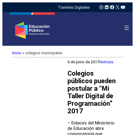
Instagram
LinkedIn
Facebook
X
YouTu
Tramites Digitales
Inicio
»
colegios municipales
6 de junio de 2017
Noticias
Colegios
públicos pueden
postular a “Mi
Taller Digital de
Programación”
2017
– Enlaces del Ministerio
de Educación abre
convocatoria que