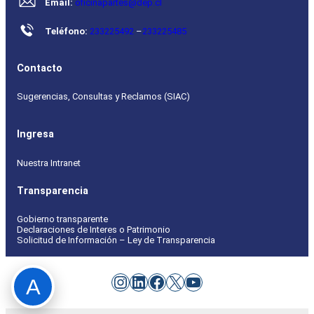
Email:
oficinapartes@dep.cl
Teléfono:
233225492
–
233225485
Contacto
Sugerencias, Consultas y Reclamos (SIAC)
Ingresa
Nuestra Intranet
Transparencia
Gobierno transparente
Declaraciones de Interes o Patrimonio
Solicitud de Información – Ley de Transparencia
Instagram
LinkedIn
Facebook
X
YouTube
A