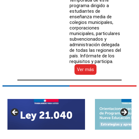
programa dirigido a
estudiantes de
enseñanza media de
colegios municipales,
corporaciones
municipales, particulares
subvencionados y
administración delegada
de todas las regiones del
país. Infórmate de los
requisitos y participa.
:
Ver más
Gira
de
Estudio
2017:
infórmate
y
participa
en
este
programa