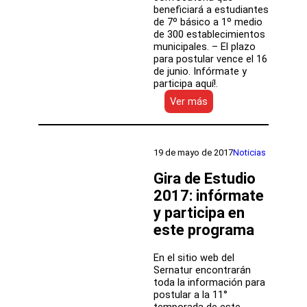
beneficiará a estudiantes
de 7º básico a 1º medio
de 300 establecimientos
municipales. – El plazo
para postular vence el 16
de junio. Infórmate y
participa aquí!.
:
Ver más
Colegios
públicos
pueden
postular
19 de mayo de 2017
Noticias
a
“Mi
Gira de Estudio
Taller
2017: infórmate
Digital
y participa en
de
Programación”
este programa
2017
En el sitio web del
Sernatur encontrarán
toda la información para
postular a la 11°
temporada de este