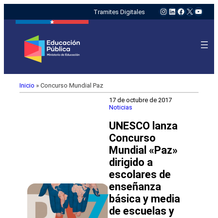
Instagram
LinkedIn
Facebook
X
YouTu
Tramites Digitales
Inicio
»
Concurso Mundial Paz
17 de octubre de 2017
Noticias
UNESCO lanza
Concurso
Mundial «Paz»
dirigido a
escolares de
enseñanza
básica y media
de escuelas y