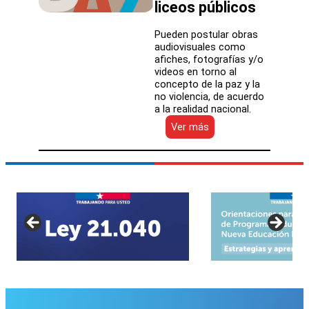
liceos públicos
Pueden postular obras
audiovisuales como
afiches, fotografías y/o
videos en torno al
concepto de la paz y la
no violencia, de acuerdo
a la realidad nacional.
:
Ver más
UNESCO
lanza
Concurso
Mundial
«Paz»
dirigido
a
escolares
de
enseñanza
básica
y
media
de