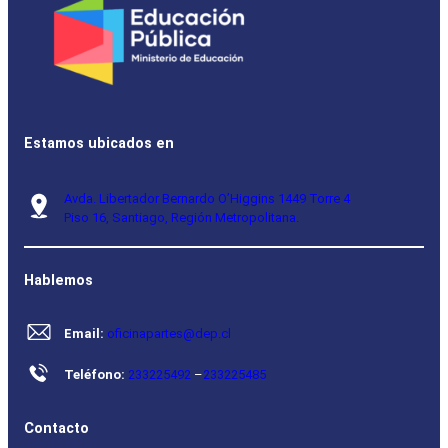
Estamos ubicados en
Avda. Libertador Bernardo O’Higgins 1449 Torre 4
Piso 16, Santiago, Región Metropolitana.
Hablemos
Email:
oficinapartes@dep.cl
Teléfono:
233225492
–
233225485
Contacto