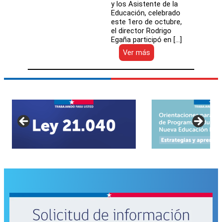
y los Asistente de la
Educación, celebrado
este 1ero de octubre,
el director Rodrigo
Egaña participó en […]
:
Ver más
Director
Rodrigo
Egaña
destacó
rol
de
las
y
los
Asistentes
de
la
Educación
en
su
día