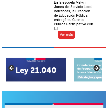
En la escuela Melvin
Jones del Servicio Local
Barrancas, la Dirección
de Educación Pública
entregó su Cuenta
Pública Participativa con
[…]
:
Ver más
DEP
entrega
Cuenta
Pública
Participativa
relevando
inversión
de
$100
mil
millones
en
infraestructura