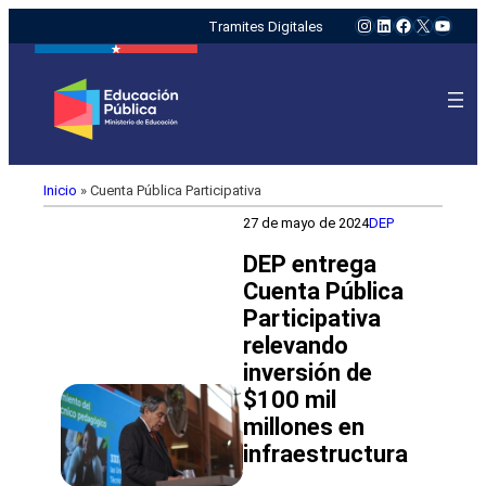
Instagram
LinkedIn
Facebook
X
YouTu
Tramites Digitales
Inicio
»
Cuenta Pública Participativa
27 de mayo de 2024
DEP
DEP entrega
Cuenta Pública
Participativa
relevando
inversión de
$100 mil
millones en
infraestructura