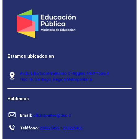
Estamos ubicados en
Avda. Libertador Bernardo O’Higgins 1449 Torre 4
Piso 16, Santiago, Región Metropolitana.
Hablemos
Email:
oficinapartes@dep.cl
Teléfono:
233225492
–
233225485