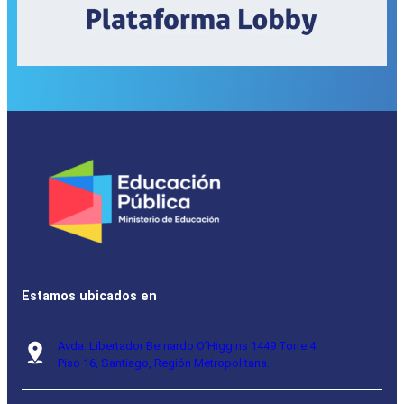
Estamos ubicados en
Avda. Libertador Bernardo O’Higgins 1449 Torre 4
Piso 16, Santiago, Región Metropolitana.