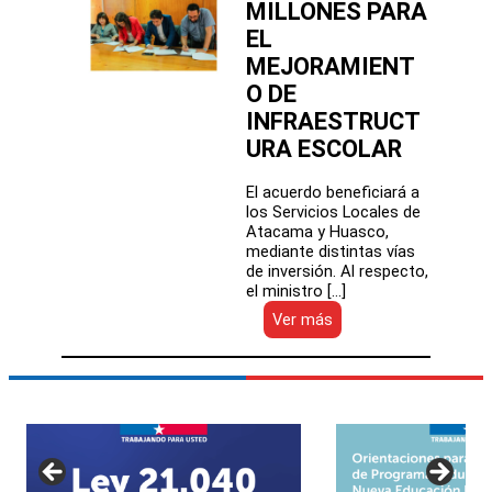
MILLONES PARA
EL
MEJORAMIENT
O DE
INFRAESTRUCT
URA ESCOLAR
El acuerdo beneficiará a
los Servicios Locales de
Atacama y Huasco,
mediante distintas vías
de inversión. Al respecto,
el ministro […]
:
Ver más
MINEDUC
Y
GORE
DE
ATACAMA
OFICIALIZAN
CONVENIO
DE