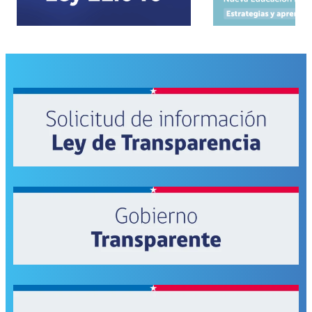
COLABORACIÓN
POR
MÁS
DE
$300
MIL
MILLONES
PARA
EL
MEJORAMIENTO
DE
INFRAESTRUCTURA
ESCOLAR