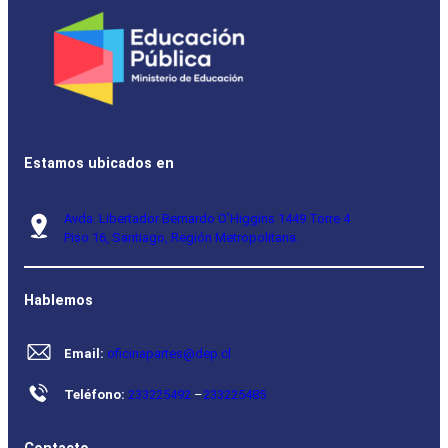
Estamos ubicados en
Avda. Libertador Bernardo O’Higgins 1449 Torre 4
Piso 16, Santiago, Región Metropolitana.
Hablemos
Email:
oficinapartes@dep.cl
Teléfono:
233225492
–
233225485