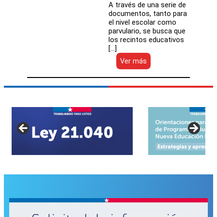
A través de una serie de
documentos, tanto para
el nivel escolar como
parvulario, se busca que
los recintos educativos
[…]
:
Ver más
Mineduc
entrega
orientaciones
a
las
comunidades
educativas
para
la
conmemoración
del
Día
del
Carabinero