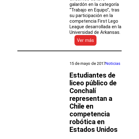
galardón en la categoría
“Trabajo en Equipo”, tras
su participación en la
competencia First Lego
League desarrollada en la
Universidad de Arkansas.
:
Ver más
Liceo
público
de
Conchalí
15 de mayo de 2017
Noticias
logra
2°
Estudiantes de
lugar
liceo público de
en
Conchalí
competencia
de
representan a
robótica
Chile en
en
Estados
competencia
Unidos
robótica en
Estados Unidos