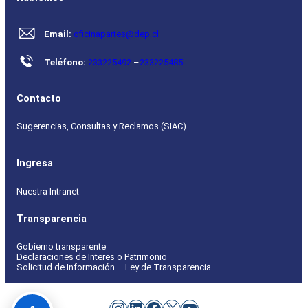
Email:
oficinapartes@dep.cl
Teléfono:
233225492
–
233225485
Contacto
Sugerencias, Consultas y Reclamos (SIAC)
Ingresa
Nuestra Intranet
Transparencia
Gobierno transparente
Declaraciones de Interes o Patrimonio
Solicitud de Información – Ley de Transparencia
Instagram
LinkedIn
Facebook
X
YouTube