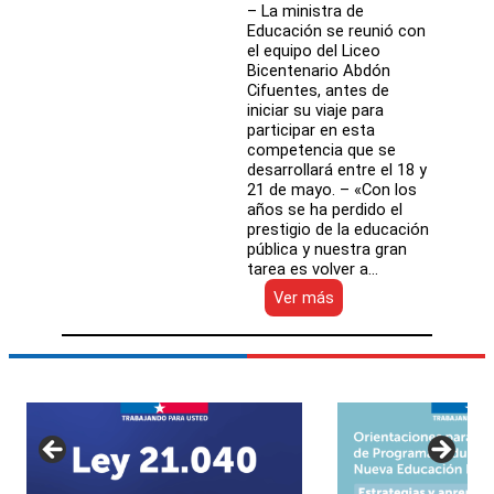
– La ministra de
Educación se reunió con
el equipo del Liceo
Bicentenario Abdón
Cifuentes, antes de
iniciar su viaje para
participar en esta
competencia que se
desarrollará entre el 18 y
21 de mayo. – «Con los
años se ha perdido el
prestigio de la educación
pública y nuestra gran
tarea es volver a…
:
Ver más
Estudiantes
de
liceo
público
de
Conchalí
representan
a
Chile