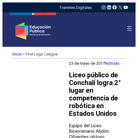
Instagram
LinkedIn
Facebook
X
YouTu
Tramites Digitales
Inicio
»
First Lego League
23 de mayo de 2017
Noticias
Liceo público de
Conchalí logra 2°
lugar en
competencia de
robótica en
Estados Unidos
Equipo del Liceo
Bicentenario Abdón
Cifuentes obtuvo