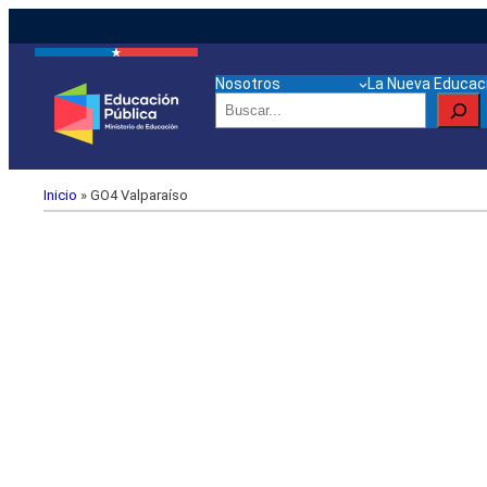
Nosotros
La Nueva Educaci
Buscar
Inicio
»
GO4 Valparaíso