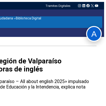
Instagram
LinkedIn
Facebook
X
YouTu
Tramites Digitales
ciudadana
Biblioteca Digital
A
región de Valparaíso
oras de inglés
lparaíso – All about english 2025» impulsado
 de Educación y la Intendencia, explica nota