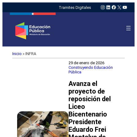
Instagram
LinkedIn
Facebook
X
YouTu
Tramites Digitales
Inicio
»
INFRA
29 de enero de 2026
Construyendo Educación
Pública
Avanza el
proyecto de
reposición del
Liceo
Bicentenario
Presidente
Eduardo Frei