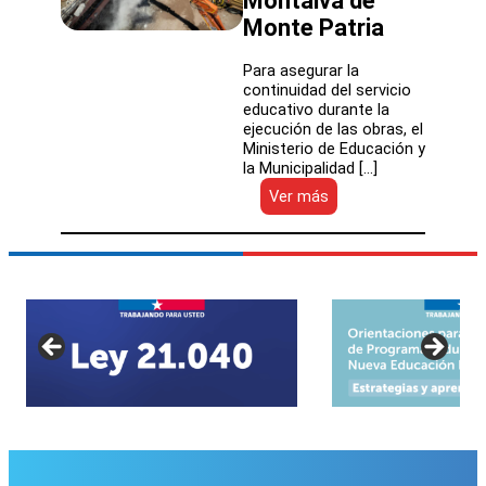
Montalva de
Monte Patria
Para asegurar la
continuidad del servicio
educativo durante la
ejecución de las obras, el
Ministerio de Educación y
la Municipalidad […]
:
Ver más
Avanza
el
proyecto
de
reposición
del
Liceo
Bicentenario
Presidente
Eduardo
Frei
Montalva
de
Monte