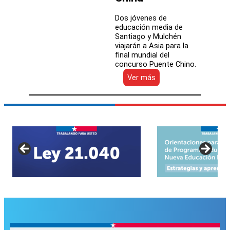
Dos jóvenes de
educación media de
Santiago y Mulchén
viajarán a Asia para la
final mundial del
concurso Puente Chino.
:
Ver más
Estudiantes
municipales
representarán
a
Chile
en
concurso
de
oratoria
y
habilidades
artísticas
en
China