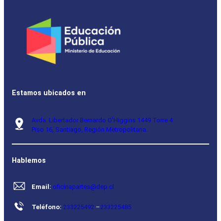
Estamos ubicados en
Avda. Libertador Bernardo O’Higgins 1449 Torre 4
Piso 16, Santiago, Región Metropolitana.
Hablemos
Email:
oficinapartes@dep.cl
Teléfono:
233225492
–
233225485