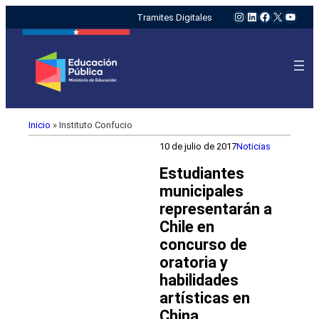
Instagram
LinkedIn
Facebook
X
YouTu
Tramites Digitales
Inicio
»
Instituto Confucio
10 de julio de 2017
Noticias
Estudiantes
municipales
representarán a
Chile en
concurso de
oratoria y
habilidades
artísticas en
China