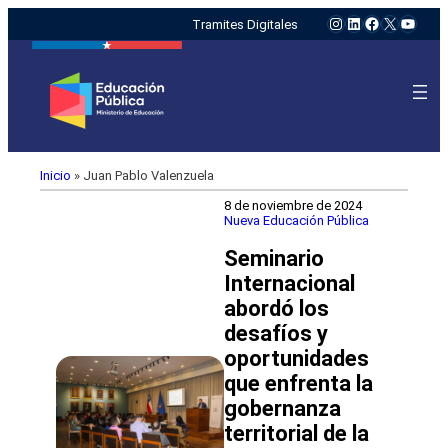
Instagram
LinkedIn
Facebook
X
YouTu
Tramites Digitales
Inicio
»
Juan Pablo Valenzuela
8 de noviembre de 2024
Nueva Educación Pública
Seminario
Internacional
abordó los
desafíos y
oportunidades
que enfrenta la
gobernanza
territorial de la