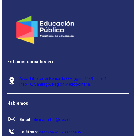
Estamos ubicados en
Avda. Libertador Bernardo O’Higgins 1449 Torre 4
Piso 16, Santiago, Región Metropolitana.
Hablemos
Email:
oficinapartes@dep.cl
Teléfono:
233225492
–
233225485