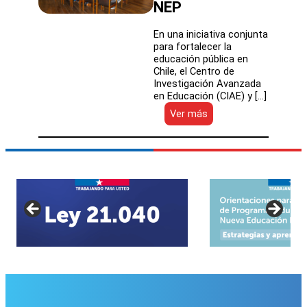
NEP
En una iniciativa conjunta
para fortalecer la
educación pública en
Chile, el Centro de
Investigación Avanzada
en Educación (CIAE) y […]
:
Ver más
Seminario
Internacional
abordó
los
desafíos
y
oportunidades
que
enfrenta
la
gobernanza
territorial
de
la
NEP