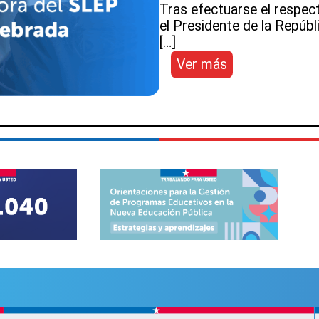
Tras efectuarse el respec
el Presidente de la Repúbl
[…]
:
Ver más
Presidente
Gabriel
Boric
nombra
por
Alta
Dirección
Pública
a
nueva
directora
de
Servicio
Local
de