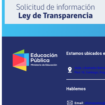
Estamos ubicados 
Avda. Libertador Bern
Piso 16, Santiago, Reg
Hablemos
Email:
oficinapartes@