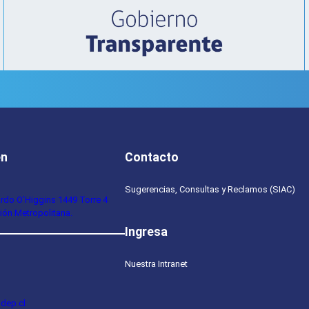
Educación
Pública
La
Quebrada
en
Contacto
Sugerencias, Consultas y Reclamos (SIAC)
ardo O’Higgins 1449 Torre 4
ión Metropolitana.
Ingresa
Nuestra Intranet
dep.cl