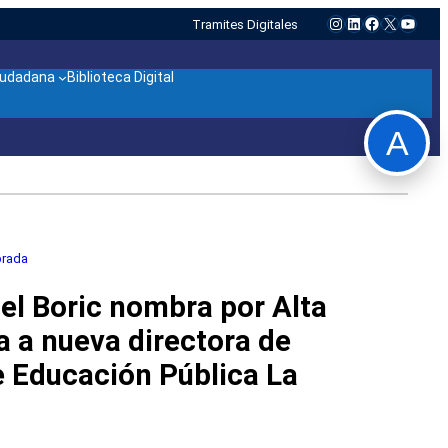
Instagram
LinkedIn
Facebook
X
YouTu
Tramites Digitales
ciudadana
Biblioteca Digital
A
brada
el Boric nombra por Alta
a a nueva directora de
e Educación Pública La