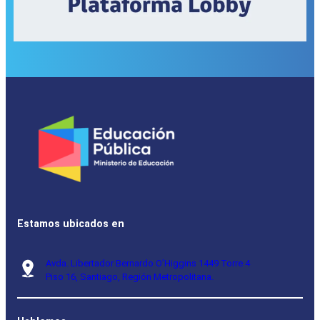
Estamos ubicados en
Avda. Libertador Bernardo O’Higgins 1449 Torre 4
Piso 16, Santiago, Región Metropolitana.