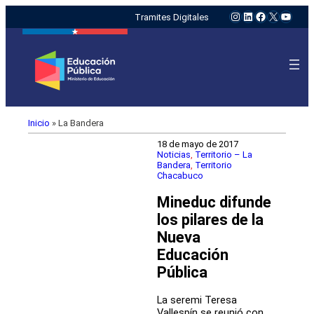
Instagram
LinkedIn
Facebook
X
YouTu
Tramites Digitales
Inicio
»
La Bandera
18 de mayo de 2017
Noticias
, 
Territorio – La
Bandera
, 
Territorio
Chacabuco
Mineduc difunde
los pilares de la
Nueva
Educación
Pública
La seremi Teresa
Vallespín se reunió con