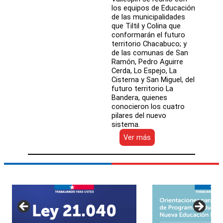
los equipos de Educación
de las municipalidades
que Tiltil y Colina que
conformarán el futuro
territorio Chacabuco; y
de las comunas de San
Ramón, Pedro Aguirre
Cerda, Lo Espejo, La
Cisterna y San Miguel, del
futuro territorio La
Bandera, quienes
conocieron los cuatro
pilares del nuevo
sistema.
:
Ver más
Mineduc
difunde
los
pilares
de
la
Nueva
Educación
Pública