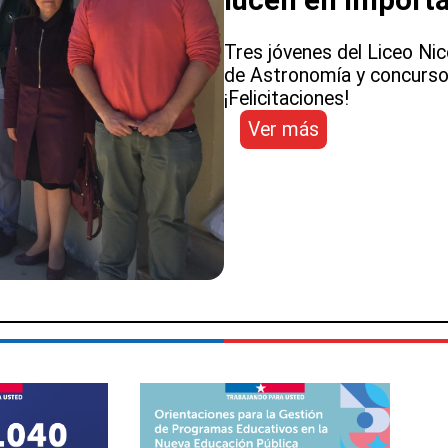
Tres jóvenes del Liceo Ni
de Astronomía y concurso
¡Felicitaciones!
:
Ver más
Estudiantes
de
liceo
público
de
Los
Vilos
se
lucen
en
importantes
competencias