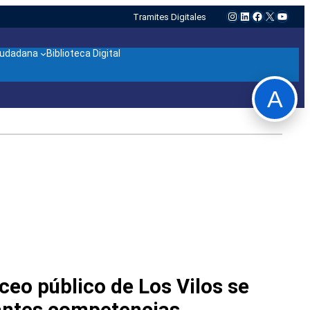
Instagram
LinkedIn
Facebook
X
YouTu
Tramites Digitales
ciudadana
Biblioteca Digital
A
iceo público de Los Vilos se
antes competencias