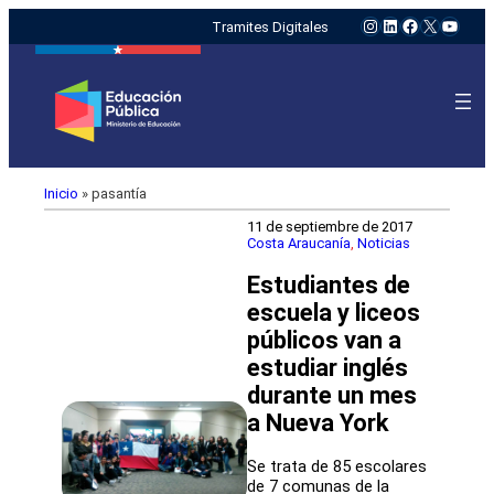
Instagram
LinkedIn
Facebook
X
YouTu
Tramites Digitales
Inicio
»
pasantía
11 de septiembre de 2017
Costa Araucanía
, 
Noticias
Estudiantes de
escuela y liceos
públicos van a
estudiar inglés
durante un mes
a Nueva York
Se trata de 85 escolares
de 7 comunas de la