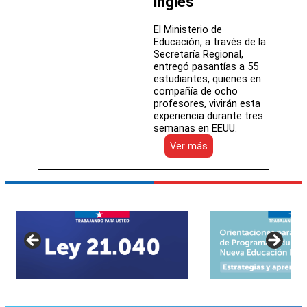
inglés
York
El Ministerio de
Educación, a través de la
Secretaría Regional,
entregó pasantías a 55
estudiantes, quienes en
compañía de ocho
profesores, vivirán esta
experiencia durante tres
semanas en EEUU.
:
Ver más
Estudiantes
de
colegios
públicos
de
la
Araucanía
viajarán
a
Nueva
York
para
fortalecer