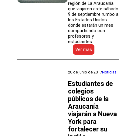
región de La Araucanía
que viajaron este sábado
9 de septiembre rumbo a
los Estados Unidos
donde estarán un mes
compartiendo con
profesores y
estudiantes.
:
Ver más
Estudiantes
de
escuela
y
20 de junio de 2017
Noticias
liceos
públicos
Estudiantes de
van
colegios
a
públicos de la
estudiar
inglés
Araucanía
durante
viajarán a Nueva
un
mes
York para
a
fortalecer su
Nueva