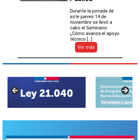
Durante la jornada de
este jueves 14 de
noviembre se llevó a
cabo el Seminario:
¿Cómo avanza el apoyo
técnico […]
:
Ver más
Expertos
y
autoridades
debaten
sobre
el
avance
del
apoyo
técnico
pedagógico
en
la
Nueva
Educación
Pública