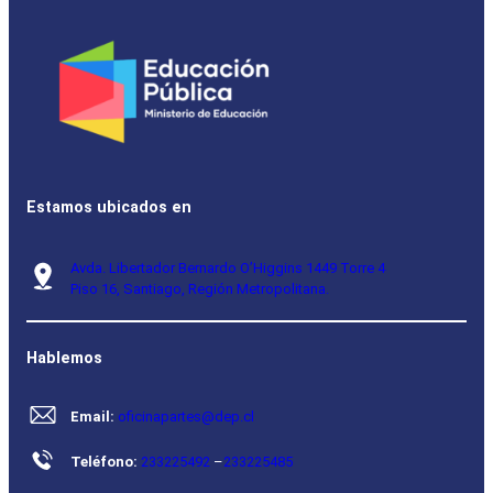
Estamos ubicados en
Avda. Libertador Bernardo O’Higgins 1449 Torre 4
Piso 16, Santiago, Región Metropolitana.
Hablemos
Email:
oficinapartes@dep.cl
Teléfono:
233225492
–
233225485