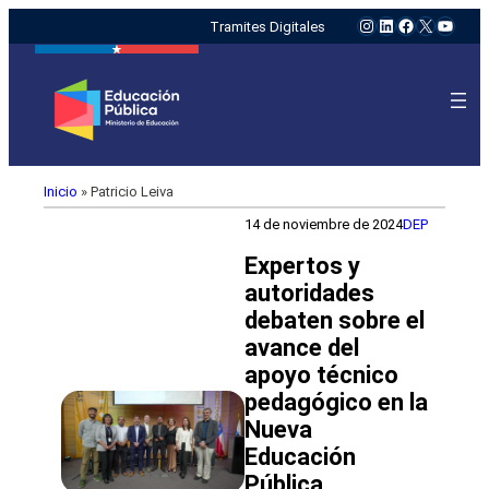
Instagram
LinkedIn
Facebook
X
YouTu
Tramites Digitales
Inicio
»
Patricio Leiva
14 de noviembre de 2024
DEP
Expertos y
autoridades
debaten sobre el
avance del
apoyo técnico
pedagógico en la
Nueva
Educación
Pública