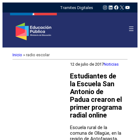
Instagram
LinkedIn
Facebook
X
YouTu
Tramites Digitales
Inicio
»
radio escolar
12 de julio de 2017
Noticias
Estudiantes de
la Escuela San
Antonio de
Padua crearon el
primer programa
radial online
Escuela rural de la
comuna de Ollagüe, en la
región de Antofagasta,