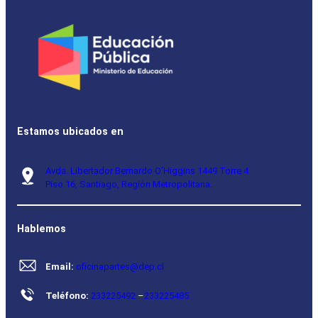
Estamos ubicados en
Avda. Libertador Bernardo O’Higgins 1449 Torre 4
Piso 16, Santiago, Región Metropolitana.
Hablemos
Email:
oficinapartes@dep.cl
Teléfono:
233225492
–
233225485