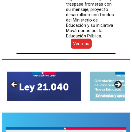
traspasa fronteras con
su mensaje, proyecto
desarrollado con fondos
del Ministerio de
Educación y su iniciativa
Movámonos por la
Educación Pública.
:
Ver más
Estudiantes
de
la
Escuela
San
Antonio
de
Padua
crearon
el
primer
programa
radial
online