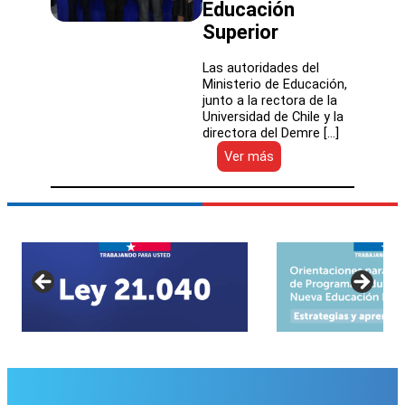
Educación
Superior
Las autoridades del
Ministerio de Educación,
junto a la rectora de la
Universidad de Chile y la
directora del Demre […]
:
Ver más
Resultados
de
la
PAES:
231
mil
personas
están
habilitadas
para
postular
a
las
universidades
del