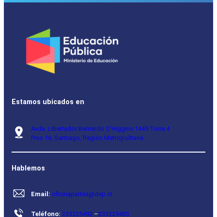
Estamos ubicados en
Avda. Libertador Bernardo O’Higgins 1449 Torre 4
Piso 16, Santiago, Región Metropolitana.
Hablemos
Email:
oficinapartes@dep.cl
Teléfono:
233225492
–
233225485