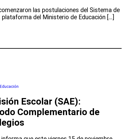
comenzaron las postulaciones del Sistema de
 plataforma del Ministerio de Educación […]
 Educación
os
sión Escolar (SAE):
íodo Complementario de
legios
n informa que este viernes 15 de noviembre