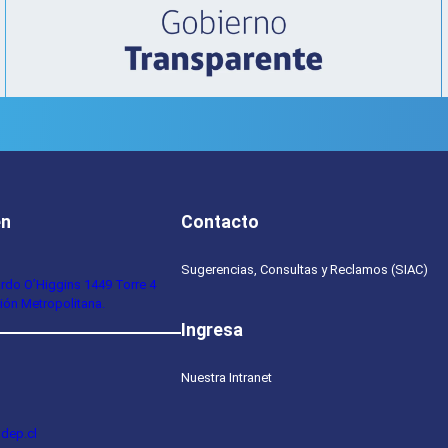
en
Contacto
Sugerencias, Consultas y Reclamos (SIAC)
ardo O’Higgins 1449 Torre 4
ión Metropolitana.
Ingresa
Nuestra Intranet
dep.cl