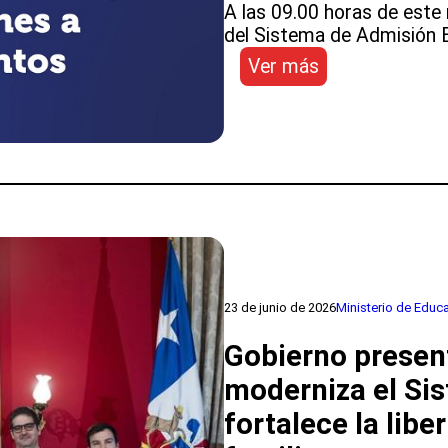
A las 09.00 horas de este 
del Sistema de Admisión E
:
Ver más
Sistema
de
Admisión
Escolar
(SAE):
comienzan
las
postulaciones
a
establecimient
23 de junio de 2026
Ministerio de Educ
para
2027
Gobierno present
moderniza el Si
fortalece la libe