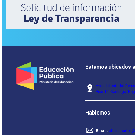
Estamos ubicados 
Avda. Libertador Bern
Piso 16, Santiago, Reg
Hablemos
Email:
oficinapartes@