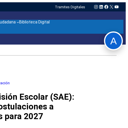
Instagram
LinkedIn
Facebook
X
YouTu
Tramites Digitales
ciudadana
Biblioteca Digital
A
cación
sión Escolar (SAE):
ostulaciones a
s para 2027