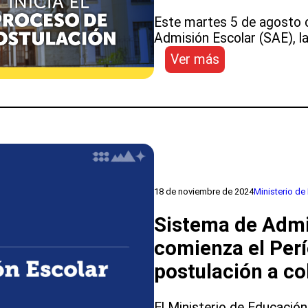
la
Este martes 5 de agosto 
libertad
Admisión Escolar (SAE), la
de
elección
:
Ver más
de
Sistema
las
de
familias
Admisión
Escolar
(SAE):
comenzaron
las
postulaciones
18 de noviembre de 2024
Ministerio de
a
establecimient
Sistema de Admi
para
comienza el Per
2026
postulación a co
El Ministerio de Educació