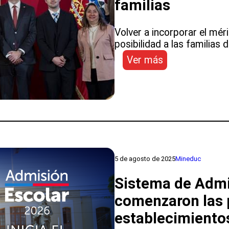
familias
Volver a incorporar el mér
posibilidad a las familias d
:
Ver más
Gobierno
presenta
proyecto
de
ley
que
moderniza
el
5 de agosto de 2025
Mineduc
Sistema
de
Sistema de Admi
Admisión
comenzaron las 
Escolar
y
establecimiento
fortalece